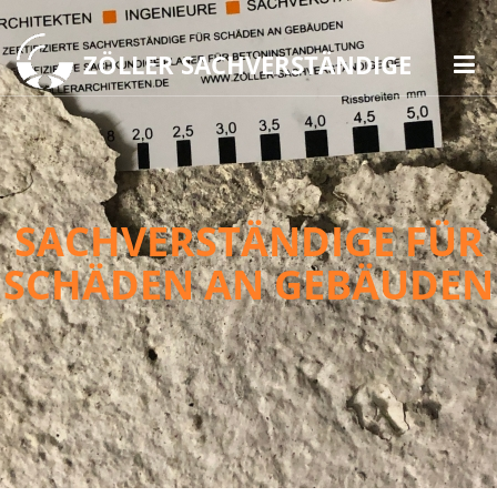
ZÖLLER SACHVERSTÄNDIGE
SACHVERSTÄNDIGE FÜR
SCHÄDEN AN GEBÄUDEN